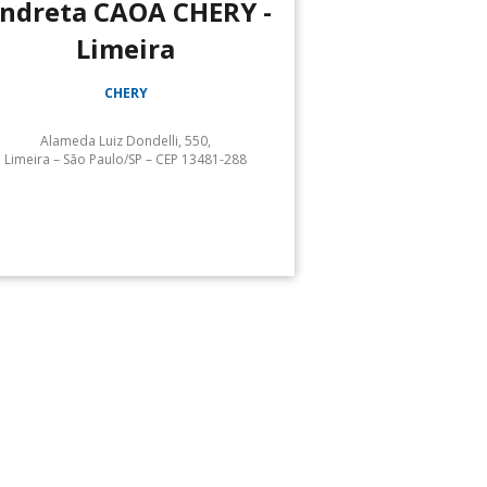
ndreta CAOA CHERY -
Limeira
CHERY
Alameda Luiz Dondelli, 550,
Limeira – São Paulo/SP – CEP 13481-288
Serviços:
dreta Caoa Chery Limeira: