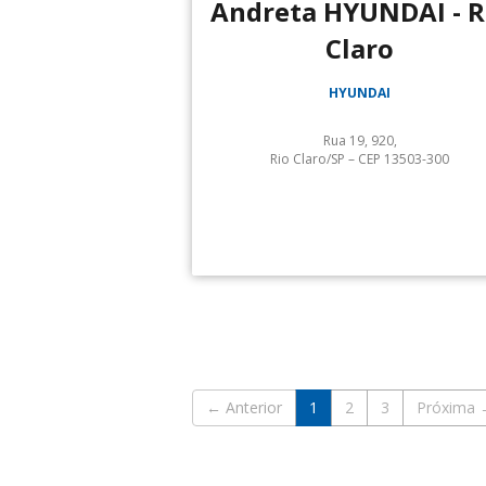
Andreta HYUNDAI - R
Claro
HYUNDAI
Rua 19, 920,
Rio Claro/SP – CEP 13503-300
Serviços:
Hyundai Andreta:
← Anterior
1
2
3
Próxima 