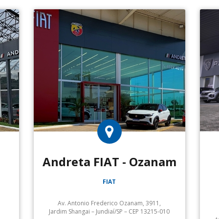
Andreta FIAT - Ozanam
FIAT
Av. Antonio Frederico Ozanam, 3911,
Jardim Shangai – Jundiaí/SP – CEP 13215-010