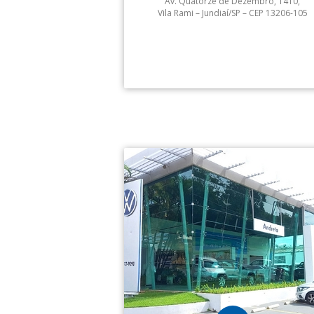
Av. Quatorze de Dezembro, 1410,
Vila Rami – Jundiaí/SP – CEP 13206-105
Serviços:
Andreta 14 Jundiaí: