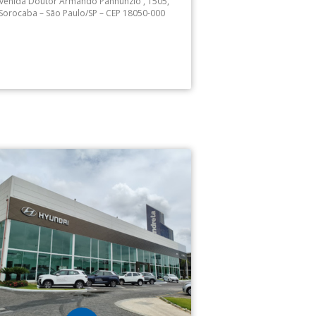
venida Doutor Armando Pannunzio , 1505,
Sorocaba – São Paulo/SP – CEP 18050-000
Serviços:
Port Royal Sorocaba: