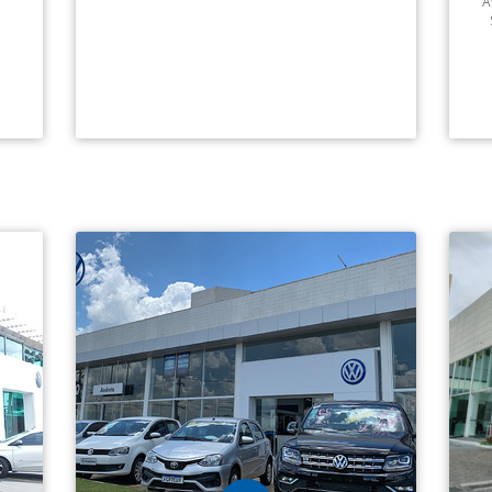
A
Serviços:
Andreta Ozanam Jundiaí: