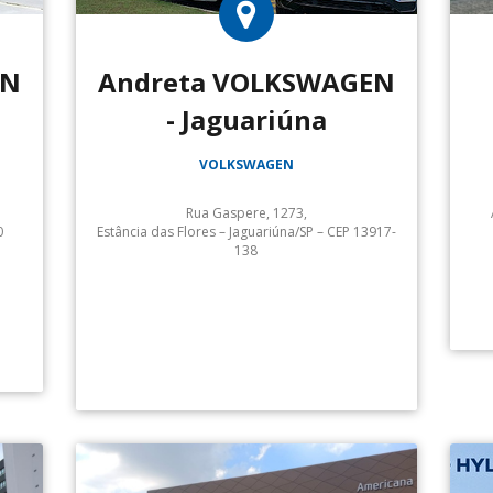
EN
Andreta VOLKSWAGEN
- Jaguariúna
VOLKSWAGEN
Rua Gaspere, 1273,
0
Estância das Flores – Jaguariúna/SP – CEP 13917-
138
Andreta Volkswagen Jaguariúna:
Volkswagen Service :
Serviço de Guincho :