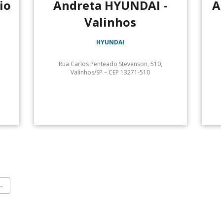
io
Andreta HYUNDAI -
A
Valinhos
HYUNDAI
Rua Carlos Penteado Stevenson, 510,
Valinhos/SP – CEP 13271-510
Serviços:
Hyundai Andreta:
An
→