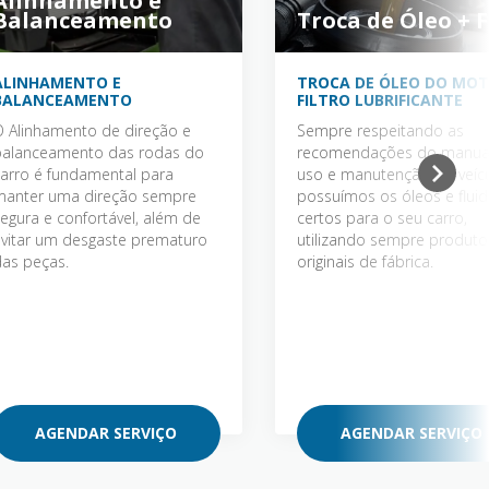
Alinhamento e
Balanceamento
Troca de Óleo + F
ALINHAMENTO E
TROCA DE ÓLEO DO MOT
BALANCEAMENTO
FILTRO LUBRIFICANTE
 Alinhamento de direção e
Sempre respeitando as
balanceamento das rodas do
recomendações do manua
arro é fundamental para
uso e manutenção do veícu
manter uma direção sempre
possuímos os óleos e flui
egura e confortável, além de
certos para o seu carro,
vitar um desgaste prematuro
utilizando sempre produto
as peças.
originais de fábrica.
AGENDAR SERVIÇO
AGENDAR SERVIÇO