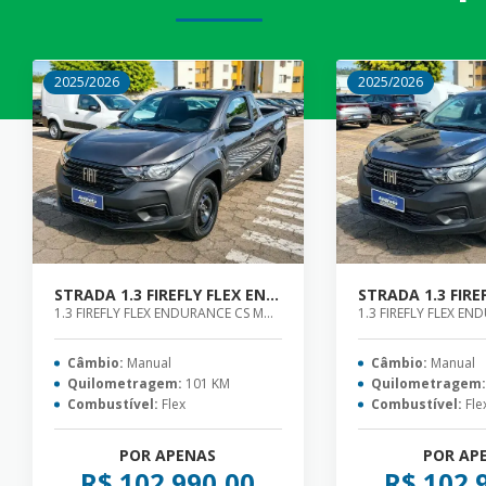
2025/2026
2025/2026
STRADA 1.3 FIREFLY FLEX ENDURANCE CS MANUAL
1.3 FIREFLY FLEX ENDURANCE CS MANUAL
Câmbio:
Manual
Câmbio:
Manual
Quilometragem:
101 KM
Quilometragem
Combustível:
Flex
Combustível:
Fle
POR APENAS
POR AP
R$ 102.990,00
R$ 102.