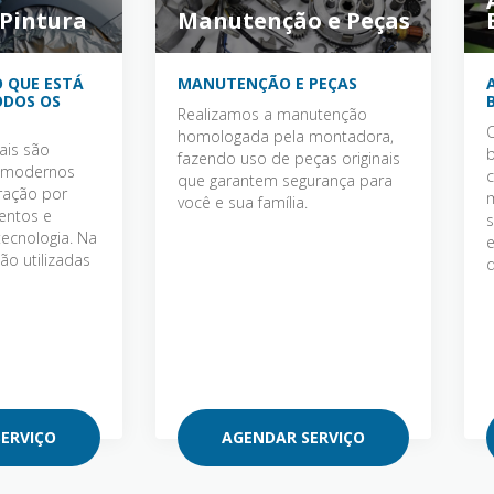
 Pintura
Manutenção e Peças
 QUE ESTÁ
MANUTENÇÃO E PEÇAS
ODOS OS
Realizamos a manutenção
O
homologada pela montadora,
ais são
fazendo uso de peças originais
m modernos
c
que garantem segurança para
ração por
você e sua família.
entos e
s
tecnologia. Na
e
são utilizadas
d
ERVIÇO
AGENDAR SERVIÇO