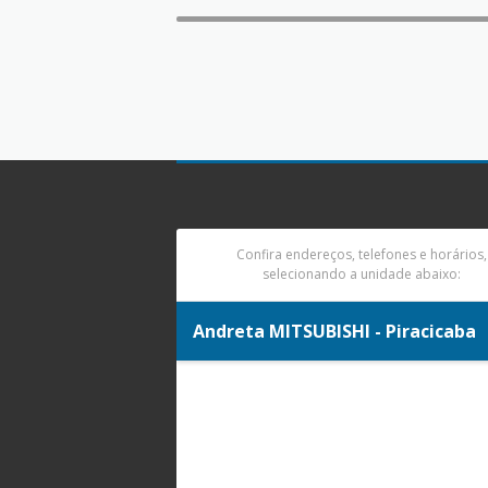
Confira endereços, telefones e horários,
selecionando a unidade abaixo:
Andreta MITSUBISHI - Piracicaba