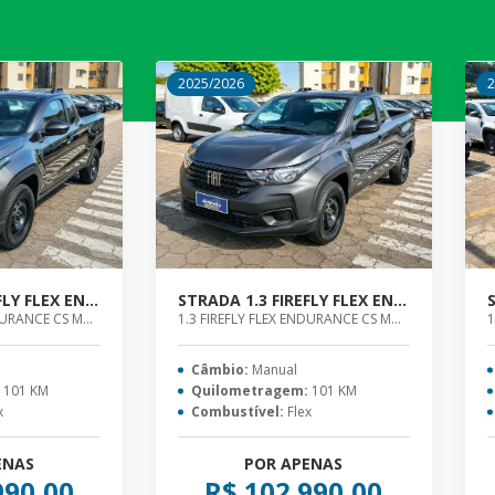
2025/2026
2
STRADA 1.3 FIREFLY FLEX ENDURANCE CS MANUAL
STRADA 1.3 FIREFLY FLEX ENDURANCE CS MANUAL
1.3 FIREFLY FLEX ENDURANCE CS MANUAL
1.3 FIREFLY FLEX ENDURANCE CS MANUAL
1
Câmbio:
Manual
:
101 KM
Quilometragem:
101 KM
x
Combustível:
Flex
ENAS
POR APENAS
990,00
R$ 102.990,00