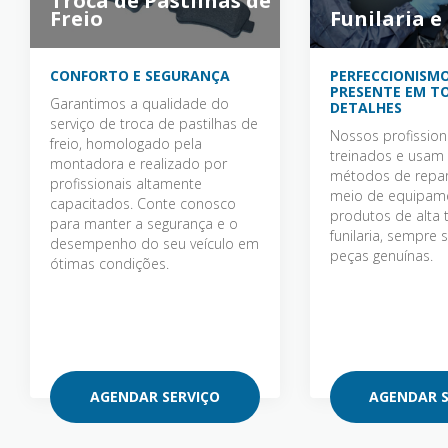
Troca de Pastilhas de
Freio
Funilaria e
CONFORTO E SEGURANÇA
PERFECCIONISMO
PRESENTE EM T
Garantimos a qualidade do
DETALHES
serviço de troca de pastilhas de
Nossos profission
freio, homologado pela
treinados e usa
montadora e realizado por
métodos de repa
profissionais altamente
meio de equipam
capacitados. Conte conosco
produtos de alta 
para manter a segurança e o
funilaria, sempre 
desempenho do seu veículo em
peças genuínas.
ótimas condições.
AGENDAR SERVIÇO
AGENDAR S