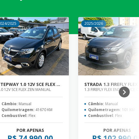
024/2025
2025/2026
STEPWAY 1.0 12V SCE FLEX ZEN MANUAL
.0 12V SCE FLEX ZEN MANUAL
Câmbio:
Manual
Câmbio:
Manual
Quilometragem:
41670 KM
Quilometragem:
101 KM
Combustível:
Flex
Combustível:
Flex
POR APENAS
POR APENAS
R$ 74.990,00
R$ 102.990,0