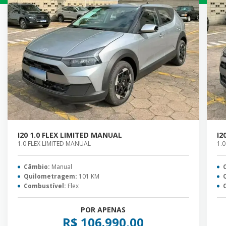
I20 1.0 FLEX LIMITED MANUAL
I2
1.0 FLEX LIMITED MANUAL
1.
Câmbio:
Manual
Quilometragem:
101 KM
Combustível:
Flex
POR APENAS
R$ 106.990,00