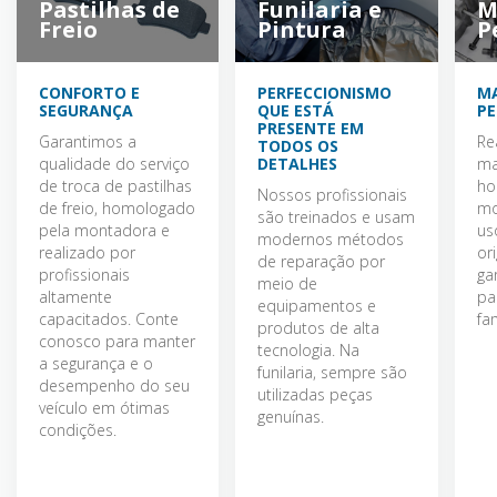
Pastilhas de
Funilaria e
M
Freio
Pintura
P
CONFORTO E
PERFECCIONISMO
M
SEGURANÇA
QUE ESTÁ
PE
PRESENTE EM
Garantimos a
Re
TODOS OS
qualidade do serviço
DETALHES
ma
de troca de pastilhas
ho
Nossos profissionais
de freio, homologado
mo
são treinados e usam
pela montadora e
us
modernos métodos
realizado por
or
de reparação por
profissionais
ga
meio de
altamente
pa
equipamentos e
capacitados. Conte
fam
produtos de alta
conosco para manter
tecnologia. Na
a segurança e o
funilaria, sempre são
desempenho do seu
utilizadas peças
veículo em ótimas
genuínas.
condições.