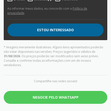
Ao informar meus dados, eu concordo com a
Política de
privacidade
.
ESTOU INTERESSADO
* Imagens meramente ilustrativas. Alguns itens apresentados poderão
não estar disponíveis nas versões. Preços sugeridos e válidos de
31/08/2026
. Os preços poderão ser modificados sem aviso prévio.
Consulte e confirme todas as informações com um de nossos
vendedores.
Compartilhe nas redes sociais!
NEGOCIE PELO WHATSAPP