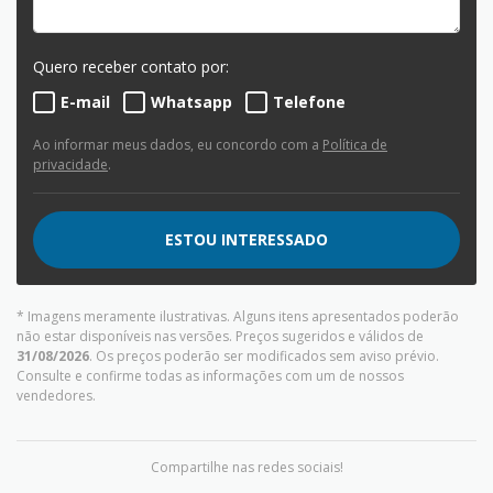
Quero receber contato por:
E-mail
Whatsapp
Telefone
Ao informar meus dados, eu concordo com a
Política de
privacidade
.
ESTOU INTERESSADO
* Imagens meramente ilustrativas. Alguns itens apresentados poderão
não estar disponíveis nas versões. Preços sugeridos e válidos de
31/08/2026
. Os preços poderão ser modificados sem aviso prévio.
Consulte e confirme todas as informações com um de nossos
vendedores.
Compartilhe nas redes sociais!