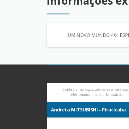
Informações ex
UM NOVO MUNDO 4X4 ESPERA 
Confira endereços, telefones e horários,
selecionando a unidade abaixo:
Andreta MITSUBISHI - Piracicaba