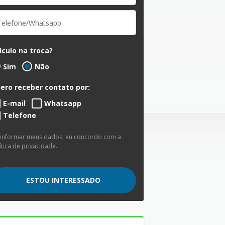
ículo na troca?
Sim
Não
ero receber contato por:
E-mail
Whatsapp
Telefone
 informar meus dados, eu concordo com a
ítica de privacidade
.
ESTOU INTERESSADO