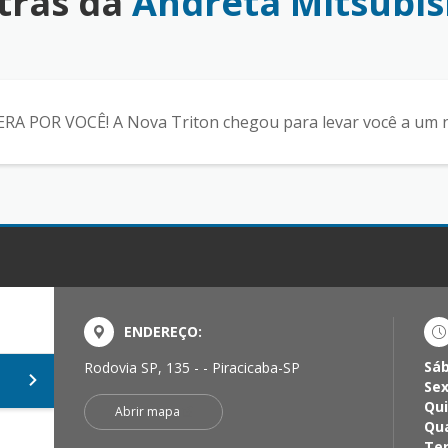
tras da
Andreta Mitsubis
POR VOCÊ! A Nova Triton chegou para levar você a um 
ENDEREÇO:
Sá
Rodovia SP, 135 - - Piracicaba-SP
Sex
Qui
Abrir mapa
Qua
Ter