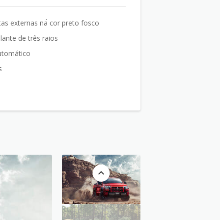
as externas na cor preto fosco
ante de três raios
automático
s