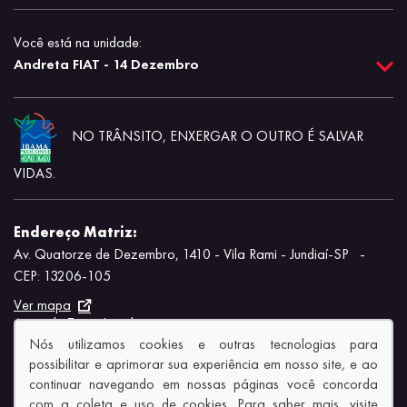
Você está na unidade:
Andreta FIAT - 14 Dezembro
NO TRÂNSITO, ENXERGAR O OUTRO É SALVAR
VIDAS.
Endereço Matriz:
Av. Quatorze de Dezembro, 1410 - Vila Rami - Jundiaí-SP
-
CEP: 13206-105
Ver mapa
Aviso de Texto Legal
Nós utilizamos cookies e outras tecnologias para
possibilitar e aprimorar sua experiência em nosso site, e ao
continuar navegando em nossas páginas você concorda
com a coleta e uso de cookies. Para saber mais, visite