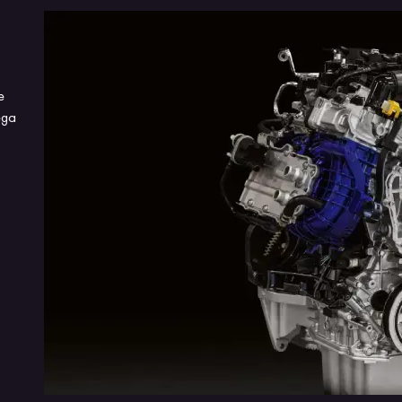
NOVO DESIGN DO PULSE
PANORÂM
e
Sinta o seu coração pulsar mais forte quando os seus
Sinta a libe
ega
olhos encontrarem cada detalhe do novo design do
Com o teto 
Fiat Pulse. Em um equilíbrio perfeito entre robustez e
Impetus Hyb
linhas marcantes, é impossível não se apaixonar por
apaixonante
essa novidade.