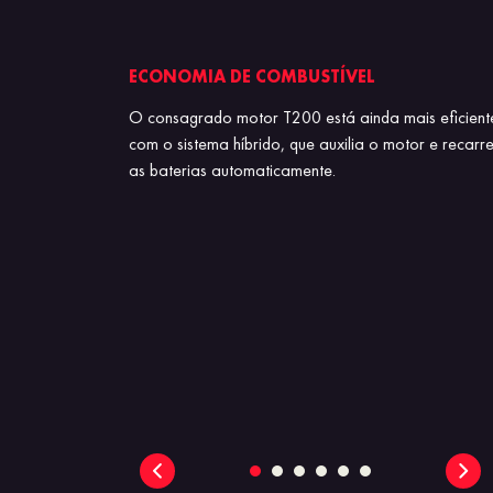
S
ECONOMIA DE COMBUSTÍVEL
inear e apaixonante,
O consagrado motor T200 está ainda mais eficient
cetinado e painel
com o sistema híbrido, que auxilia o motor e recarr
har os olhos,
as baterias automaticamente.