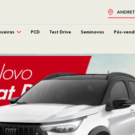
ANDRETA
nceiras
PCD
Test Drive
Seminovos
Pós-vend