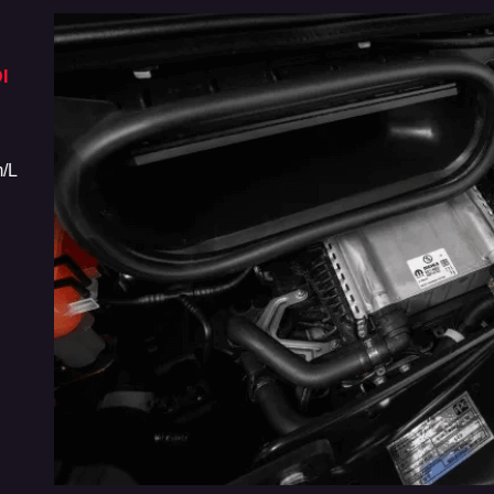
I
ASSISTENTE DE PARTIDAS EM RAMPAS
TOP 3 E
CLASSE
O Novo Fiat Ducato vem equipado com
Sinônimo d
assistente de partida em rampas, que evita que o
Novo Fiat 
/L
veículo recue em subidas, e controle de
por tanque
estabilidade, que garante ainda mais segurança
[custos tot
nas curvas e manobras com carga.