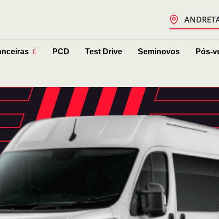
ANDRETA 
anceiras
PCD
Test Drive
Seminovos
Pós-v