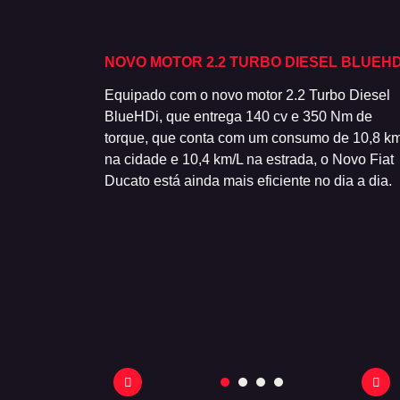
NCIONAL
NOVO MOTOR 2.2 TURBO DIESEL BLUEHD
es, para-choque
Equipado com o novo motor 2.2 Turbo Diesel
moso modelo foi
BlueHDi, que entrega 140 cv e 350 Nm de
inda mais
torque, que conta com um consumo de 10,8 km
também evoluiu:
na cidade e 10,4 km/L na estrada, o Novo Fiat
luster.
Ducato está ainda mais eficiente no dia a dia.