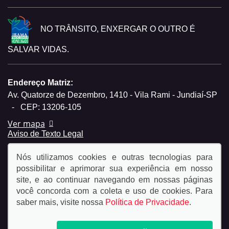
NO TRÂNSITO, ENXERGAR O OUTRO É
SALVAR VIDAS.
Endereço Matriz:
Av. Quatorze de Dezembro, 1410 - Vila Rami - Jundiaí-SP
-
CEP: 13206-105
Ver mapa
Aviso de Texto Legal
Nós utilizamos cookies e outras tecnologias para
possibilitar e aprimorar sua experiência em nosso
site, e ao continuar navegando em nossas páginas
você concorda com a coleta e uso de cookies. Para
© Copyright 2026
saber mais, visite nossa
Política de Privacidade
.
AutoForce - Todos os direitos reservados.
Política de
privacidade.