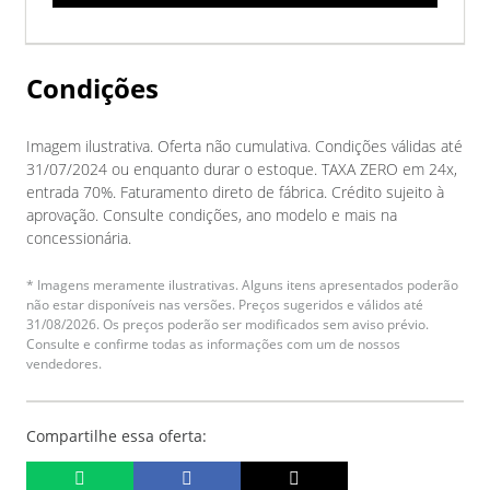
Condições
Imagem ilustrativa. Oferta não cumulativa. Condições válidas até
31/07/2024 ou enquanto durar o estoque. TAXA ZERO em 24x,
entrada 70%. Faturamento direto de fábrica. Crédito sujeito à
aprovação. Consulte condições, ano modelo e mais na
concessionária.
* Imagens meramente ilustrativas. Alguns itens apresentados poderão
não estar disponíveis nas versões. Preços sugeridos e válidos até
31/08/2026. Os preços poderão ser modificados sem aviso prévio.
Consulte e confirme todas as informações com um de nossos
vendedores.
Compartilhe essa oferta: